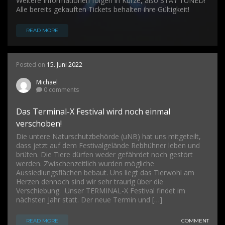
Weitere Informationen folgen in Kürze, also STAY TUNED!
Alle bereits gekauften Tickets behalten ihre Gültigkeit!
READ MORE
Posted on
15. Juni 2022
Michael
0 comments
Das Terminal-X Festival wird noch einmal
verschoben!
Die untere Naturschutzbehörde (uNB) hat uns mitgeteilt,
dass jetzt auf dem Festivalgelände Rebhühner leben und
brüten. Die Tiere dürfen weder gefährdet noch gestört
werden. Zwischenzeitlich wurden mögliche
Aussiedlungsflächen bebaut. Uns liegt das Tierwohl am
Herzen dennoch sind wir sehr traurig über die
Verschiebung. Unser TERMINAL-X Festival findet im
nächsten Jahr statt. Der neue Termin und […]
READ MORE
COMMENT