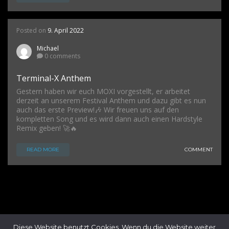
Posted on
9. April 2022
Michael
0 comments
Terminal-X Anthem
Gestern haben wir euch MOXI vorgestellt, er arbeitet
derzeit an unserem Festival Anthem und dazu gibt es nun
auch das erste Preview!🎶 Wir freuen uns auf den
kompletten Song und es wird dann auch einen Hardstyle
Remix geben! 🚀🔥
READ MORE
COMMENT
Diese Website benutzt Cookies. Wenn du die Website weiter