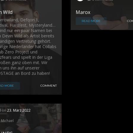
n Wild
Marox
rowland, Defqon.1,
READ MORE
CO
tival, Hardfest, Mysteryland…
ind nur ein paar Namen bei
 Devin Wild als Artist bereits
tändigen Vertretung gehört.
unge Niederländer hat Collabs
ub Zero Project und
fears und spielt in der Liga
roßen ganz oben mit. Wir
n uns ihn auf unserer
STAGE an Bord zu haben!
AD MORE
COMMENT
d on
23. März 2022
Michael