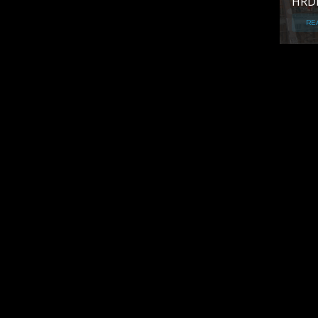
HRD
RE