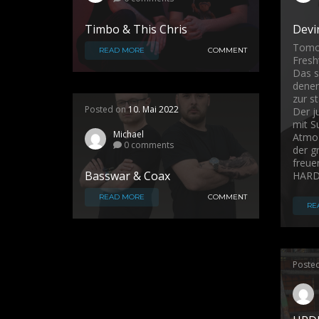
Timbo & This Chris
Devi
Tomor
READ MORE
COMMENT
Fresh
Das s
denen
zur s
Posted on
10. Mai 2022
Der j
mit S
Michael
Atmoz
0 comments
der g
freue
Basswar & Coax
HARD
READ MORE
COMMENT
RE
Poste