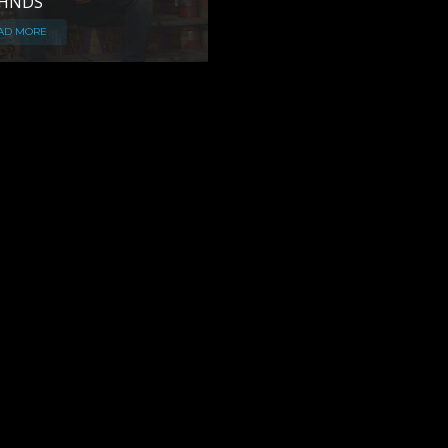
HNDS
AD MORE